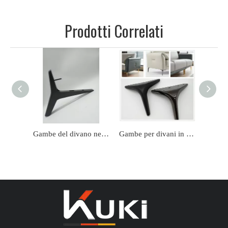
Prodotti Correlati
Gambe del divano nere dorate per mobili dal design personalizzato più recenti
Gambe per divani in ferro di lusso a forma di Y affusolate moderne in metallo personalizzate in fabbrica