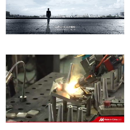
Loaded
:
Unmute
14.72%
Loaded
:
Unmute
100.00%