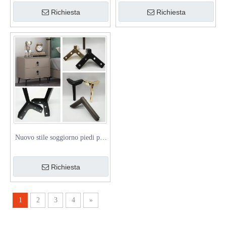
gamba
sedia da tavolo divano piede
Richiesta
Richiesta
divano
Nuovo stile soggiorno piedi per
mobili in ferro tavolo armadio
cromato gamba del divano
Richiesta
1
2
3
4
»