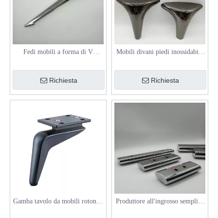
Fedi mobili a forma di V
Mobili divani piedi inossidabile
regolabili per mobili da bagno e
mobile inossidabile supporto
tavoli finali
altezza regolabile divano
Richiesta
Richiesta
accessori per tubo
Gamba tavolo da mobili rotondo
Produttore all'ingrosso semplice
conico in alluminio divano
tavolo rame copertura del piede