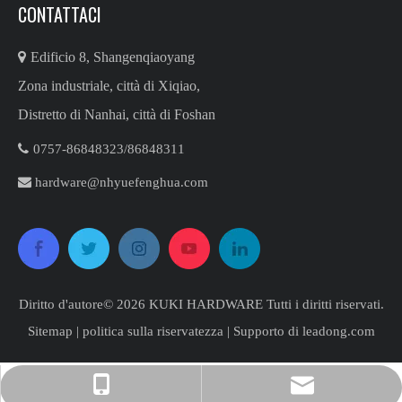
CONTATTACI

Edificio 8, Shangenqiaoyang
Zona industriale, città di Xiqiao,
Distretto di Nanhai, città di Foshan

0757-86848323/86848311​​​​​​​

hardware@nhyuefenghua.com
Diritto d'autore©
2026
​​​​​​​ KUKI HARDWARE Tutti i diritti riservati.
Sitemap
|
politica sulla riservatezza
| Supporto di
leadong.com
hardware@nhyuefenghua.com
+86-18123504572