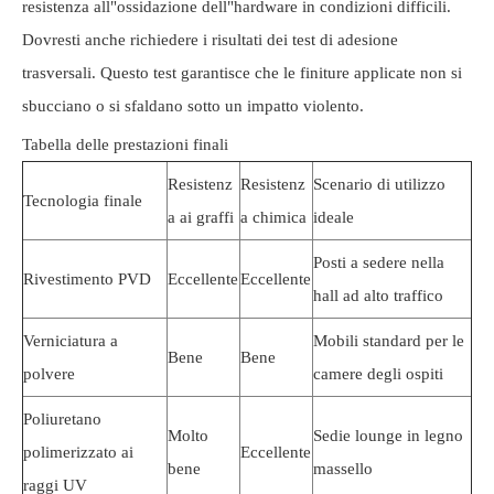
resistenza all"ossidazione dell"hardware in condizioni difficili.
Dovresti anche richiedere i risultati dei test di adesione
trasversali. Questo test garantisce che le finiture applicate non si
sbucciano o si sfaldano sotto un impatto violento.
Tabella delle prestazioni finali
Resistenz
Resistenz
Scenario di utilizzo
Tecnologia finale
a ai graffi
a chimica
ideale
Posti a sedere nella
Rivestimento PVD
Eccellente
Eccellente
hall ad alto traffico
Verniciatura a
Mobili standard per le
Bene
Bene
polvere
camere degli ospiti
Poliuretano
Molto
Sedie lounge in legno
polimerizzato ai
Eccellente
bene
massello
raggi UV