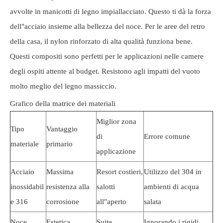
avvolte in manicotti di legno impiallacciato. Questo ti dà la forza
dell"acciaio insieme alla bellezza del noce. Per le aree del retro
della casa, il nylon rinforzato di alta qualità funziona bene.
Questi compositi sono perfetti per le applicazioni nelle camere
degli ospiti attente al budget. Resistono agli impatti del vuoto
molto meglio del legno massiccio.
Grafico della matrice dei materiali
Miglior zona
Tipo
Vantaggio
di
Errore comune
materiale
primario
applicazione
Acciaio
Massima
Resort costieri,
Utilizzo del 304 in
inossidabil
resistenza alla
salotti
ambienti di acqua
e 316
corrosione
all"aperto
salata
Noce
Estetica
Suite
Ignorando i rigidi