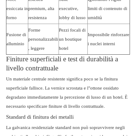
essiccata in
premium, alta
executive,
limiti di contenuto di
forno
resistenza
lobby di lusso
umidità
Forme
Pezzi focali di
Fusione di
Impossibile rinforzare
personalizzabili
un boutique
alluminio
i nuclei interni
, leggere
hotel
Finiture superficiali e test di durabilità a
livello contrattuale
Un materiale centrale resistente significa poco se la finitura
superficiale fallisce. La vernice scrostata e l"ottone ossidato
degradano immediatamente la percezione di lusso di un hotel. È
necessario specificare finiture di livello contrattuale.
Standard di finitura dei metalli
La galvanica residenziale standard non può sopravvivere negli