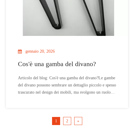
gennaio 20, 2026
Cos'è una gamba del divano?
Articolo del blog: Cos'è una gamba del divano?Le gambe
del divano possono sembrare un dettaglio piccolo e spesso
trascurato nel design dei mobili, ma svolgono un ruolo
cruciale sia nella funzionalità che nell'estetica del tuo
divano. Le gambe sono parte integrante della struttura
strutturale del divano, garantendo che il divano rimanga
stabile
1
2
»