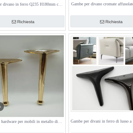
Gambe per divano cromate affusola
r divano in ferro Q235 H180mm con
per tavolo
tti antiscivolo per divano e mobile
Richiesta
Richiesta
o
Gambe per divani in ferro di lusso a
 hardware per mobili in metallo di
affusolate moderne in metallo person
caldo Gambe per mobile TV addensate