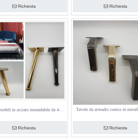
fabbrica
3 gambe
Richiesta
Richiesta
Tavolo da armadio conico in metall
 mobili in acciaio inossidabile da 4-8
cromati, gambe del divano, gambe d
0-18 cm Accessori per gambe di divani
da pranzo
in metallo singolo
Richiesta
Richiesta