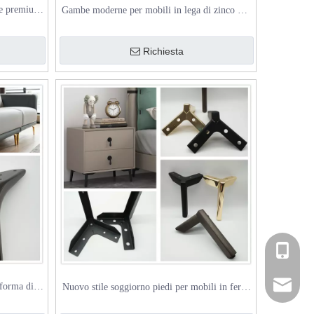
te premium
Gambe moderne per mobili in lega di zinco per
divano
Richiesta
+86-181
hardwar
 forma di Y
Nuovo stile soggiorno piedi per mobili in ferro
alizzate in
tavolo armadio cromato gamba del divano