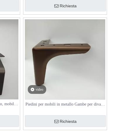
Richiesta
video
o, mobili
Piedini per mobili in metallo Gambe per divano
ella sedia
a forma di cono Gambe lunghe per tavolino per
sedie da caffè
Richiesta