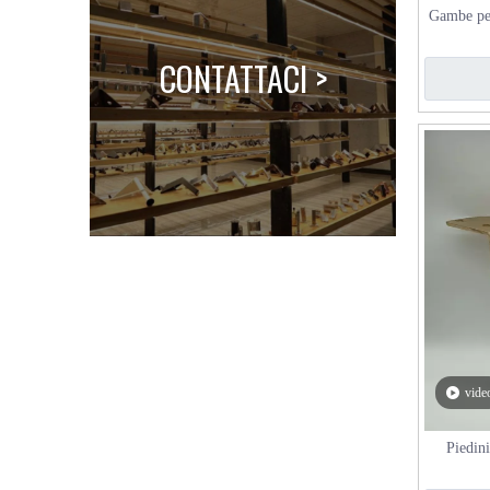
Gambe pe
cuscine
CONTATTACI >
vide
Piedini
vendita 