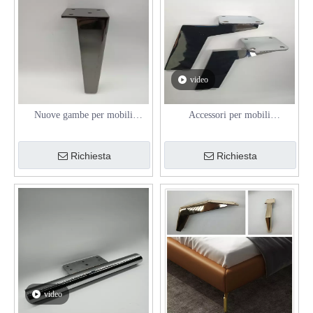
video
Nuove gambe per mobili
Accessori per mobili
contemporanei in metallo
personalizzati in fabbrica Gambe
Gambe moderne in cromo nero
di supporto per divani in
Richiesta
Richiesta
oro
metallo, ferro e acciaio. Nuove
gambe per mobili
video