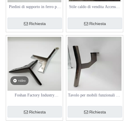
Piedini di supporto in ferro per
Stile caldo di vendita Accessori
gambe per mobili cromati
per divani dorati Parti di mobili
moderni in metallo a basso
in metallo Gambe per sedie per
Richiesta
Richiesta
prezzo di fabbrica
divani angolari
video
Foshan Factory Industry
Tavolo per mobili funzionali per
Accessori hardware in metallo
impieghi gravosi Gamba in
Gambe per divani moderni
acciaio Piedino per divano
Richiesta
Richiesta
moderno per mobili per la casa
in metallo