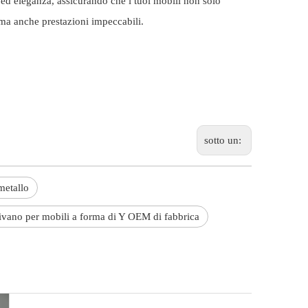
 ed eleganza, assicurando che i tuoi mobili non solo
ma anche prestazioni impeccabili.
sotto un:
metallo
ivano per mobili a forma di Y OEM di fabbrica