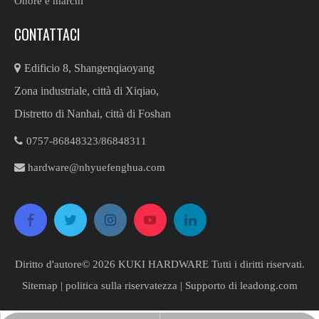
Onore e marchi
CONTATTACI

Edificio 8, Shangenqiaoyang
Zona industriale, città di Xiqiao,
Distretto di Nanhai, città di Foshan

0757-86848323/86848311​​​​​​​

hardware@nhyuefenghua.com
Diritto d'autore©
2026
​​​​​​​ KUKI HARDWARE Tutti i diritti riservati.
Sitemap
|
politica sulla riservatezza
| Supporto di
leadong.com