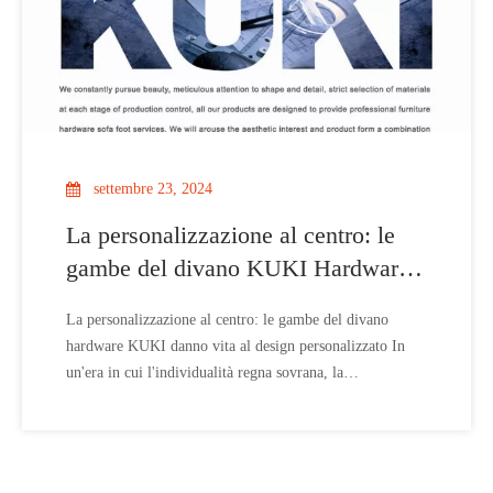
settembre 23, 2024
La personalizzazione al centro: le
gambe del divano KUKI Hardware
danno vita al design personalizzato
La personalizzazione al centro: le gambe del divano
hardware KUKI danno vita al design personalizzato In
un'era in cui l'individualità regna sovrana, la
personalizzazione è diventata un fattore chiave nelle
scelte di arredamento della casa. Riconoscendo questa
tendenza, KUKI Hardware si è posizionata come leader
nel mercato delle gambe per divani su misura